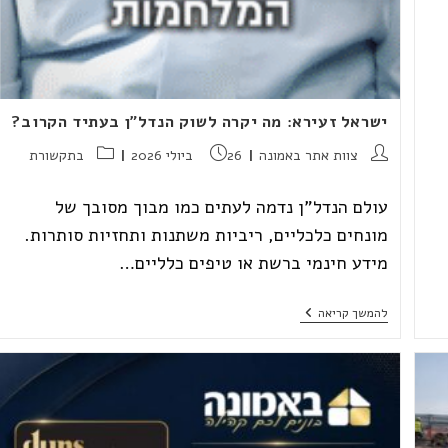
ישראל זעירא: מה יקרה לשוק הנדל"ן בעתיד הקרוב?
מחבר:
פורסם:
קטגוריה:
צוות אתר באמונה
26 ביולי 2026
בתקשורת
עולם הנדל"ן נדמה לעתים כמו מבוך מסובך של
מונחים כלכליים, ריביות משתנות ותחזיות סותרות.
מידע חינמי ברשת או טיפים כלליים…
ישראל
להמשך קריאה
זעירא:
מה
יקרה
לשוק
הנדל"ן
בעתיד
הקרוב?