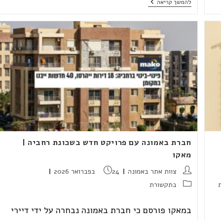
חברת
להמשך קריאה
באמונה:
"שוק
הנדל"ן
צפוי
להתפוצץ
אחרי
המלחמה"
חברת באמונה עם פרויקט חדש בשכונת רחביה |
מאקו
מחבר:
פורסם:
צוות אתר באמונה
24 בפברואר 2026
קטגוריה:
בתקשורת
במאקו פורסם כי חברת באמונה נבחרה על ידי דיירי