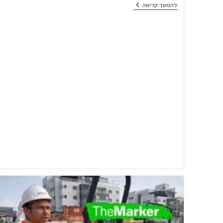
חברת
להמשך קריאה
באמונה
לזוגות
צעירים:
"אם
צריך
לקנות
דירה,
צריך
עכשיו,
ולא
בעוד
חצי
שנה
כשהמחירים
יטוסו"