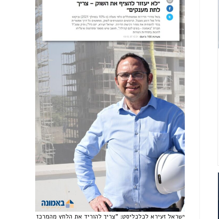
ישראל זעירא לכלכליסט: "צריך להוריד את הלחץ מהמרכז