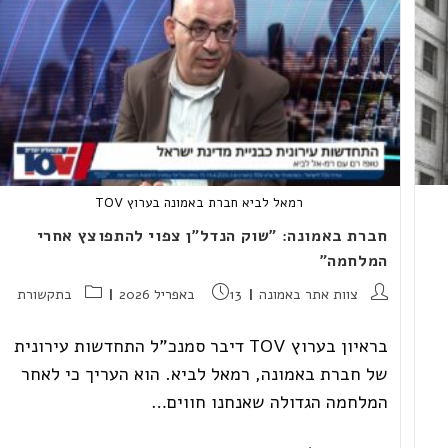
החברות
המובילות
של
Duns
100
רמאל לביא חברת באמונה בערוץ TOV
חברת באמונה: "שוק הנדל"ן צפוי להתפוצץ אחרי
המלחמה"
מחבר:
פורסם:
קטגוריה:
צוות אתר באמונה
13 באפריל 2026
בתקשורת
בראיון בערוץ TOV דיבר סמנכ"ל התחדשות עירונית
של חברת באמונה, רמאל לביא. הוא העריך כי לאחר
המלחמה הגדולה שאנחנו חווים…