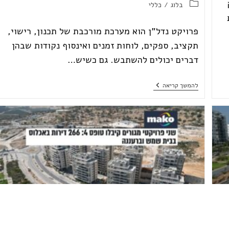
קטגוריה:
בלוג
/
כללי
פרויקט נדל"ן הוא מערכת מורכבת של תכנון, רישוי,
תקציב, ספקים, לוחות זמנים ואינסוף נקודות שבהן
דברים יכולים להשתבש. גם כשיש…
היתרונות
להמשך קריאה
של
חברה
מקצועית
לניהול
פרויקטים
בנדל"ן