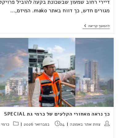
דיירי רחוב שמעון שבשכונת בקעה להוביל פרויקט
מגורים חדש, כך דווח באתר mako. המיזם,…
באמונה
להמשך קריאה
נדלן
זכתה
במכרז
לפרויקט
התחדשות
עירונית
בשכונת
בקעה
בירושלים
כך נראה מאחורי הקלעים של כרמי גת SPECIAL
מחבר:
פורסם:
קטגוריה:
צוות אתר באמונה
24 בפברואר 2026
כרמי 