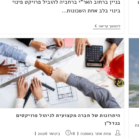
בניין ברחוב האר"י ברחביה להוביל פרויקט פינוי
בינוי בלב אחת השכונות…
חברת
להמשך קריאה
באמונה
עם
פרויקט
חדש
בשכונת
רחביה
|
מאקו
היתרונות של חברה מקצועית לניהול פרויקטים
בנדל"ן
גת
מחבר:
פורסם:
צוות אתר באמונה
18 בינואר 2026