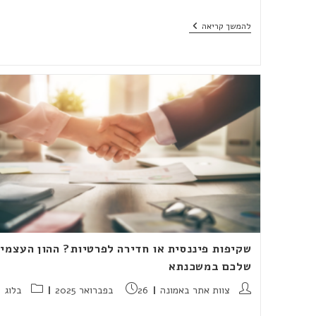
חברת
להמשך קריאה
באמונה:
המסירה
היא
לא
הסוף,
היא
נקודת
הפתיחה
שקיפות פיננסית או חדירה לפרטיות? ההון העצמי
שלכם במשכנתא
מחבר:
פורסם:
קטגוריה:
צוות אתר באמונה
26 בפברואר 2025
בלוג