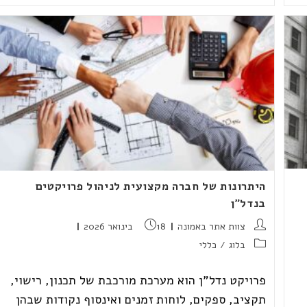
של
Duns
100
היתרונות של חברה מקצועית לניהול פרויקטים
בנדל"ן
מחבר:
פורסם:
צוות אתר באמונה
18 בינואר 2026
קטגוריה:
בלוג
/
כללי
פרויקט נדל"ן הוא מערכת מורכבת של תכנון, רישוי,
תקציב, ספקים, לוחות זמנים ואינסוף נקודות שבהן