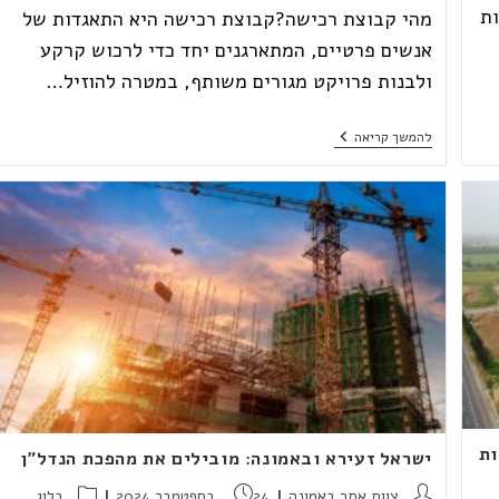
ת
מהי קבוצת רכישה?קבוצת רכישה היא התאגדות של
אנשים פרטיים, המתארגנים יחד כדי לרכוש קרקע
ולבנות פרויקט מגורים משותף, במטרה להוזיל…
שאלות
להמשך קריאה
בנושא
קבוצת
הרכישה?
הנה
התשובות
|
חברת
באמונה
ות
ישראל זעירא ובאמונה: מובילים את מהפכת הנדל"ן
מחבר:
פורסם:
קטגוריה:
צוות אתר באמונה
24 בספטמבר 2024
בלוג