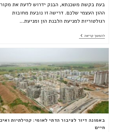
בעת בקשת משכנתא, הבנק ידרוש לדעת את מקורו
ההון העצמי שלכם. דרישה זו נובעת מחובות
רגולטוריות למניעת הלבנת הון ומניעת…
שקיפות
להמשך קריאה
פיננסית
או
חדירה
לפרטיות?
ההון
העצמי
שלכם
במשכנתא
באמונה דיור לציבור הדתי לאומי: קהילתיות ואיכ
חיים