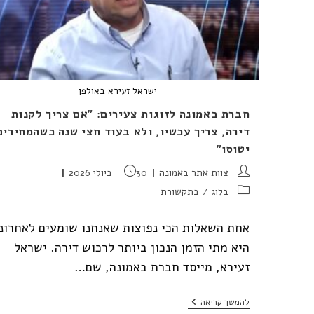
ישראל זעירא באולפן
חברת באמונה לזוגות צעירים: "אם צריך לקנות
דירה, צריך עכשיו, ולא בעוד חצי שנה כשהמחירים
יטוסו"
מחבר:
פורסם:
צוות אתר באמונה
30 ביולי 2026
קטגוריה:
בלוג
/
בתקשורת
אחת השאלות הכי נפוצות שאנחנו שומעים לאחרונ
היא מתי הזמן הנכון ביותר לרכוש דירה. ישראל
זעירא, מייסד חברת באמונה, שם…
חברת
להמשך קריאה
באמונה