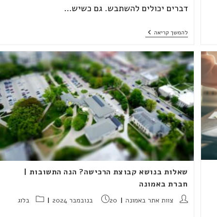
דברים יכולים להשתבש. גם כשיש…
היתרונות
להמשך קריאה
של
חברה
מקצועית
לניהול
פרויקטים
בנדל"ן
שאלות בנושא קבוצת הרכישה? הנה התשובות |
חברת באמונה
מחבר:
פורסם:
קטגוריה:
צוות אתר באמונה
20 בנובמבר 2024
בלוג