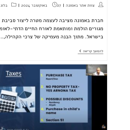
מחבר:
פורסם:
קטגוריה:
צוות אתר באמונה
27 באוקטובר 2024
בלוג
חברת באמונה מציבה לעצמה מטרה ליצור סביבת
מגורים הולמת ומותאמת לאורח החיים הדתי-לאומי
בישראל. מתוך הבנה מעמיקה של צרכי הקהילה,…
באמונה
להמשך קריאה
דיור
לציבור
הדתי
לאומי:
קהילתיות
ואיכות
חיים