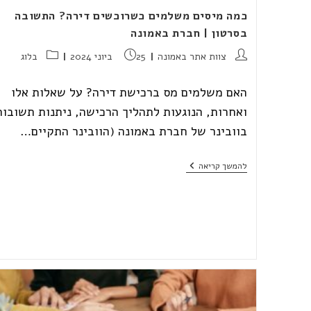
כמה מיסים משלמים כשרוכשים דירה? התשובה
בסרטון | חברת באמונה
מחבר:
פורסם:
קטגוריה:
צוות אתר באמונה
25 ביוני 2024
בלוג
האם משלמים מס ברכישת דירה? על שאלות אלו
ואחרות, הנוגעות לתהליך הרכישה, ניתנות תשובות
בוובינר של חברת באמונה (הוובינר התקיים…
כמה
להמשך קריאה
מיסים
משלמים
כשרוכשים
דירה?
התשובה
בסרטון
|
חברת
באמונה