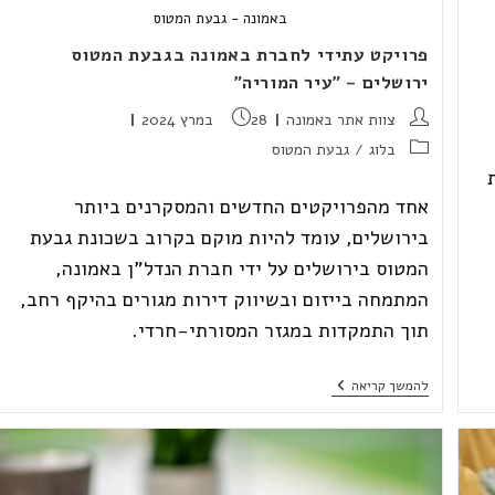
באמונה - גבעת המטוס
פרויקט עתידי לחברת באמונה בגבעת המטוס
ירושלים – "עיר המוריה"
מחבר:
פורסם:
צוות אתר באמונה
28 במרץ 2024
קטגוריה:
בלוג
/
גבעת המטוס
אחד מהפרויקטים החדשים והמסקרנים ביותר
בירושלים, עומד להיות מוקם בקרוב בשכונת גבעת
המטוס בירושלים על ידי חברת הנדל"ן באמונה,
המתמחה בייזום ובשיווק דירות מגורים בהיקף רחב,
תוך התמקדות במגזר המסורתי-חרדי.
פרויקט
להמשך קריאה
עתידי
לחברת
באמונה
בגבעת
המטוס
ירושלים