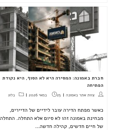
לזוגות
צעירים:
"אם
צריך
לקנות
דירה,
צריך
עכשיו,
ולא
בעוד
חצי
שנה
כשהמחירים
יטוסו"
חברת באמונה: המסירה היא לא הסוף, היא נקודת
הפתיחה
מחבר:
פורסם:
קטגוריה:
צוות אתר באמונה
25 במאי 2026
בלוג
כאשר מפתח הדירה עובר לידיים של הדיירים,
מבחינת באמונה זהו לא סיום אלא התחלה. התחלה
של חיים חדשים, קהילה חדשה…